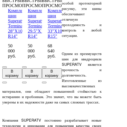
БЫСТРЫЙ
БЫСТРЫЙ
БЫСТРЫЙ
особой протекторной
ПРОСМОТР
ПРОСМОТР
ПРОСМОТР
рисунку, эти шины
Комплект
Комплект
Комплект
обеспечивают
шин
шин
шин
отличную
Superatv
Superatv
Superatv
проходимость и
Terminator
Terminator
Terminator
контроль в любой
28"X10"-
29.5"X10"-
33"X10"-
ситуации.
R14"
R14"
R15"
50
50
68
000
000
640
Одним из преимуществ
руб.
руб.
руб.
шин для квадроцикла
SUPERATV является
прочность и
В
В
В
долговечность.
корзину
корзину
корзину
Изготовленные из
высококачественных
материалов, они обладают повышенной стойкостью к
истиранию и пробоинам. Это значит, что вы можете быть
уверены в их надежности даже на самых сложных трассах.
Компания SUPERATV постоянно разрабатывает новые
технологии и инновации для повышения качества своих