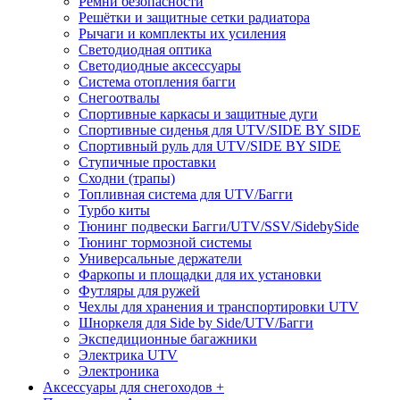
Ремни безопасности
Решётки и защитные сетки радиатора
Рычаги и комплекты их усиления
Светодиодная оптика
Светодиодные аксессуары
Система отопления багги
Снегоотвалы
Спортивные каркасы и защитные дуги
Спортивные сиденья для UTV/SIDE BY SIDE
Спортивный руль для UTV/SIDE BY SIDE
Ступичные проставки
Сходни (трапы)
Топливная система для UTV/Багги
Турбо киты
Тюнинг подвески Багги/UTV/SSV/SidebySide
Тюнинг тормозной системы
Универсальные держатели
Фаркопы и площадки для их установки
Футляры для ружей
Чехлы для хранения и транспортировки UTV
Шноркеля для Side by Side/UTV/Багги
Экспедиционные багажники
Электрика UTV
Электроника
Аксессуары для снегоходов +