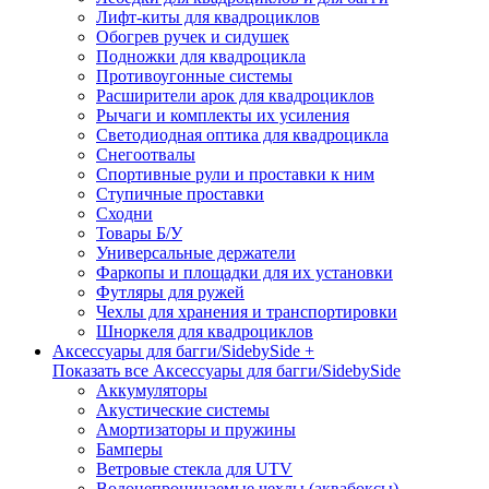
Лифт-киты для квадроциклов
Обогрев ручек и сидушек
Подножки для квадроцикла
Противоугонные системы
Расширители арок для квадроциклов
Рычаги и комплекты их усиления
Светодиодная оптика для квадроцикла
Снегоотвалы
Спортивные рули и проставки к ним
Ступичные проставки
Сходни
Товары Б/У
Универсальные держатели
Фаркопы и площадки для их установки
Футляры для ружей
Чехлы для хранения и транспортировки
Шноркеля для квадроциклов
Аксессуары для багги/SidebySide +
Показать все Аксессуары для багги/SidebySide
Аккумуляторы
Акустические системы
Амортизаторы и пружины
Бамперы
Ветровые стекла для UTV
Водонепроницаемые чехлы (аквабоксы)