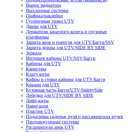
Вынос радиатора
Выхлопные системы
Графика/наклейки
Гусеничные траки UTV
Двери для UTV
Держатели запасного колеса и грузовые
платформы
Защита арок и порогов для UTV/Багги/SSV
Защита днища для UTV/SIDE BY SIDE
Зеркала
Интерьер кабины UTV/SSV/Багги
Кабины для UTV
Канистры
Клатч киты
Кофры и сумки кабины для UTV/Багги
Крыши для UTV
Кузовная часть Багги/UTV/SidebySide
Лебедки для UTV/SIDE BY SIDE
Лифт-киты
Навигация
Пластик UTV
Подогревы сиденья, руля и пассажирских ручек
Противоугонные системы
Расширители арок UTV