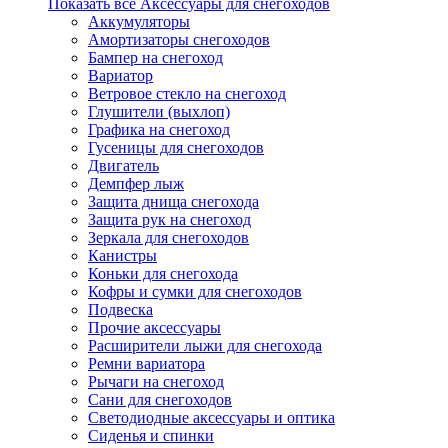
Показать все Аксессуары для снегоходов
Аккумуляторы
Амортизаторы снегоходов
Бампер на снегоход
Вариатор
Ветровое стекло на снегоход
Глушители (выхлоп)
Графика на снегоход
Гусеницы для снегоходов
Двигатель
Демпфер лыж
Защита днища снегохода
Защита рук на снегоход
Зеркала для снегоходов
Канистры
Коньки для снегохода
Кофры и сумки для снегоходов
Подвеска
Прочие аксессуары
Расширители лыжи для снегохода
Ремни вариатора
Рычаги на снегоход
Сани для снегоходов
Светодиодные аксессуары и оптика
Сиденья и спинки