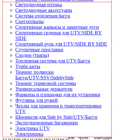
компания, которая
Чехлы для хранения и транспортировки
Светодиодная оптика
Шноркеля для квадроциклов
Светодиодные аксессуары
специализируется на
Система отопления багги
производстве и
Снегоотвалы
разработке шин для
Спортивные каркасы и защитные дуги
квадроциклов. Каждая
Спортивные сиденья для UTV/SIDE BY
шина, созданная этой
SIDE
компанией, сочетает в
Спортивный руль для UTV/SIDE BY SIDE
себе качество,
Ступичные проставки
надежность и
Сходни (трапы)
безопасность.
Топливная система для UTV/Багги
Турбо киты
Тюнинг подвески
Багги/UTV/SSV/SidebySide
Шины для квадроцикла
Тюнинг тормозной системы
SUPERATV являются
Универсальные держатели
идеальным выбором для
Фаркопы и площадки для их установки
экстремальных условий
Футляры для ружей
и активного отдыха.
Чехлы для хранения и транспортировки
Они обеспечивают
UTV
отличное сцепление с
Шноркеля для Side by Side/UTV/Багги
различными типами
Экспедиционные багажники
поверхности, будь то
Электрика UTV
вязкая грязь, снег, песок
Электроника
или грунт. Благодаря