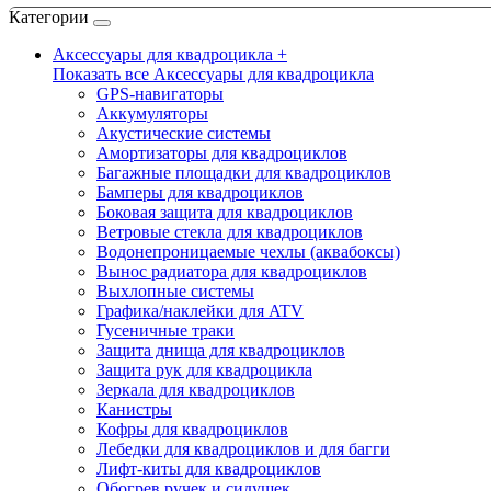
Категории
Аксессуары для квадроцикла +
Показать все Аксессуары для квадроцикла
GPS-навигаторы
Аккумуляторы
Акустические системы
Амортизаторы для квадроциклов
Багажные площадки для квадроциклов
Бамперы для квадроциклов
Боковая защита для квадроциклов
Ветровые стекла для квадроциклов
Водонепроницаемые чехлы (аквабоксы)
Вынос радиатора для квадроциклов
Выхлопные системы
Графика/наклейки для ATV
Гусеничные траки
Защита днища для квадроциклов
Защита рук для квадроцикла
Зеркала для квадроциклов
Канистры
Кофры для квадроциклов
Лебедки для квадроциклов и для багги
Лифт-киты для квадроциклов
Обогрев ручек и сидушек