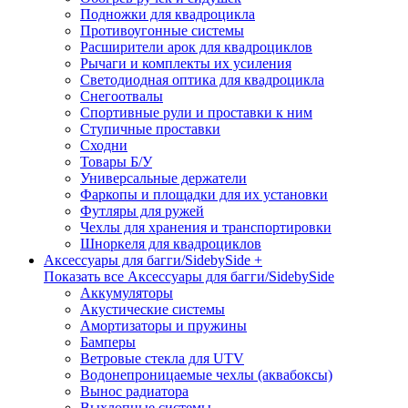
Подножки для квадроцикла
Противоугонные системы
Расширители арок для квадроциклов
Рычаги и комплекты их усиления
Светодиодная оптика для квадроцикла
Снегоотвалы
Спортивные рули и проставки к ним
Ступичные проставки
Сходни
Товары Б/У
Универсальные держатели
Фаркопы и площадки для их установки
Футляры для ружей
Чехлы для хранения и транспортировки
Шноркеля для квадроциклов
Аксессуары для багги/SidebySide +
Показать все Аксессуары для багги/SidebySide
Аккумуляторы
Акустические системы
Амортизаторы и пружины
Бамперы
Ветровые стекла для UTV
Водонепроницаемые чехлы (аквабоксы)
Вынос радиатора
Выхлопные системы