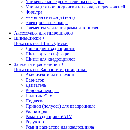
Универсальные держатели аксессуаров
Упоры для ног, подножки и накладки для коленей
Фильтра
Чехол на снегоход (тент)
Электрика снегохода
Элементы усиления рамы и тоннеля
Аксессуары для гидроциклов
Шины/Диски +
Показать все Шины/Диски
Диски для квадроциклов
Шины для гольф каров
Шины для квадроциклов
Запчасти и расходники +
Показать все Запчасти и расходники
Амортизаторы и пружины
Вариатор
Двигатель
Коробка передач
Пластик ATV
Подвеска
Привод (полуось) для квадроцикла
Радиаторы
Рама квадроцикла/ATV
Редуктор
Ремни вариатора для квадроцикла