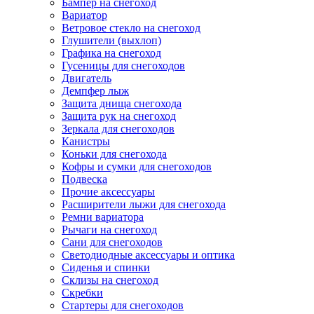
Бампер на снегоход
Вариатор
Ветровое стекло на снегоход
Глушители (выхлоп)
Графика на снегоход
Гусеницы для снегоходов
Двигатель
Демпфер лыж
Защита днища снегохода
Защита рук на снегоход
Зеркала для снегоходов
Канистры
Коньки для снегохода
Кофры и сумки для снегоходов
Подвеска
Прочие аксессуары
Расширители лыжи для снегохода
Ремни вариатора
Рычаги на снегоход
Сани для снегоходов
Светодиодные аксессуары и оптика
Сиденья и спинки
Склизы на снегоход
Скребки
Стартеры для снегоходов