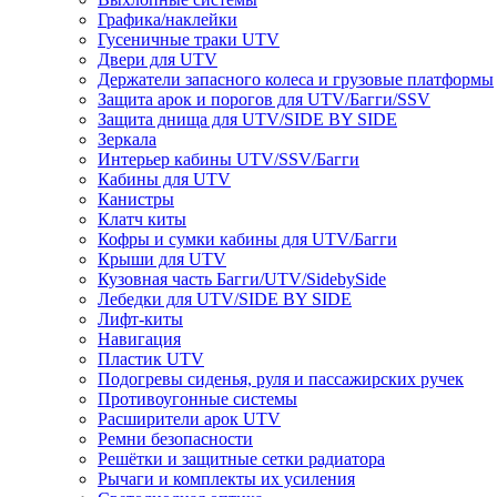
Графика/наклейки
Гусеничные траки UTV
Двери для UTV
Держатели запасного колеса и грузовые платформы
Защита арок и порогов для UTV/Багги/SSV
Защита днища для UTV/SIDE BY SIDE
Зеркала
Интерьер кабины UTV/SSV/Багги
Кабины для UTV
Канистры
Клатч киты
Кофры и сумки кабины для UTV/Багги
Крыши для UTV
Кузовная часть Багги/UTV/SidebySide
Лебедки для UTV/SIDE BY SIDE
Лифт-киты
Навигация
Пластик UTV
Подогревы сиденья, руля и пассажирских ручек
Противоугонные системы
Расширители арок UTV
Ремни безопасности
Решётки и защитные сетки радиатора
Рычаги и комплекты их усиления