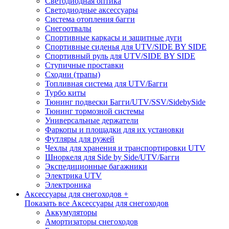
Светодиодная оптика
Светодиодные аксессуары
Система отопления багги
Снегоотвалы
Спортивные каркасы и защитные дуги
Спортивные сиденья для UTV/SIDE BY SIDE
Спортивный руль для UTV/SIDE BY SIDE
Ступичные проставки
Сходни (трапы)
Топливная система для UTV/Багги
Турбо киты
Тюнинг подвески Багги/UTV/SSV/SidebySide
Тюнинг тормозной системы
Универсальные держатели
Фаркопы и площадки для их установки
Футляры для ружей
Чехлы для хранения и транспортировки UTV
Шноркеля для Side by Side/UTV/Багги
Экспедиционные багажники
Электрика UTV
Электроника
Аксессуары для снегоходов +
Показать все Аксессуары для снегоходов
Аккумуляторы
Амортизаторы снегоходов