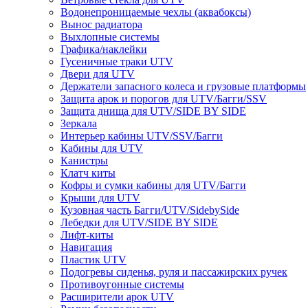
Водонепроницаемые чехлы (аквабоксы)
Вынос радиатора
Выхлопные системы
Графика/наклейки
Гусеничные траки UTV
Двери для UTV
Держатели запасного колеса и грузовые платформы
Защита арок и порогов для UTV/Багги/SSV
Защита днища для UTV/SIDE BY SIDE
Зеркала
Интерьер кабины UTV/SSV/Багги
Кабины для UTV
Канистры
Клатч киты
Кофры и сумки кабины для UTV/Багги
Крыши для UTV
Кузовная часть Багги/UTV/SidebySide
Лебедки для UTV/SIDE BY SIDE
Лифт-киты
Навигация
Пластик UTV
Подогревы сиденья, руля и пассажирских ручек
Противоугонные системы
Расширители арок UTV