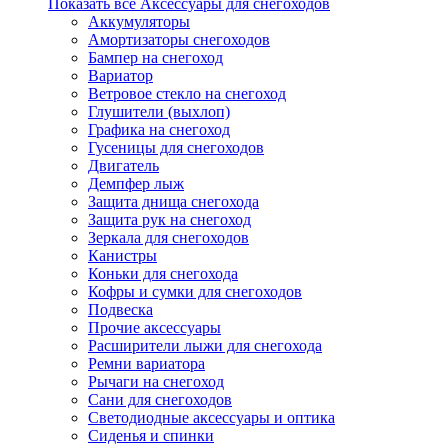
Показать все Аксессуары для снегоходов
Аккумуляторы
Амортизаторы снегоходов
Бампер на снегоход
Вариатор
Ветровое стекло на снегоход
Глушители (выхлоп)
Графика на снегоход
Гусеницы для снегоходов
Двигатель
Демпфер лыж
Защита днища снегохода
Защита рук на снегоход
Зеркала для снегоходов
Канистры
Коньки для снегохода
Кофры и сумки для снегоходов
Подвеска
Прочие аксессуары
Расширители лыжи для снегохода
Ремни вариатора
Рычаги на снегоход
Сани для снегоходов
Светодиодные аксессуары и оптика
Сиденья и спинки