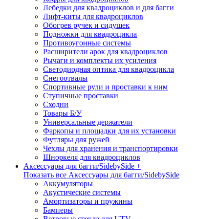
Лебедки для квадроциклов и для багги
Лифт-киты для квадроциклов
Обогрев ручек и сидушек
Подножки для квадроцикла
Противоугонные системы
Расширители арок для квадроциклов
Рычаги и комплекты их усиления
Светодиодная оптика для квадроцикла
Снегоотвалы
Спортивные рули и проставки к ним
Ступичные проставки
Сходни
Товары Б/У
Универсальные держатели
Фаркопы и площадки для их установки
Футляры для ружей
Чехлы для хранения и транспортировки
Шноркеля для квадроциклов
Аксессуары для багги/SidebySide +
Показать все Аксессуары для багги/SidebySide
Аккумуляторы
Акустические системы
Амортизаторы и пружины
Бамперы
Ветровые стекла для UTV