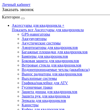
Личный кабинет
Заказать звонок
Категории
Аксессуары для квадроцикла +
Показать все Аксессуары для квадроцикла
GPS-навигаторы
Аккумуляторы
Акустические системы
Амортизаторы для квадроциклов
Багажные площадки для квадроциклов
Бамперы для квадроциклов
Боковая защита для квадроциклов
Ветровые стекла для квадроциклов
Водонепроницаемые чехлы (аквабоксы)
Вынос радиатора для квадроциклов
Выхлопные системы
Графика/наклейки для ATV
Гусеничные траки
Защита днища для квадроциклов
Защита рук для квадроцикла
Зеркала для квадроциклов
Канистры
Кофры для квадроциклов