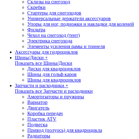
Склизы на снегоход
Скребки
Стартеры для снегоходов
Универсальные держатели аксессуаров
Упоры для ног, подножки и накладки для коленей
Фильтра
Чехол на снегоход (тент)
Электрика снегохода
Элементы усиления рамы и тоннеля
Аксессуары для гидроциклов
Шины/Диски +
Показать все Шины/Диски
Диски для квадроциклов
Шины для гольф каров
Шины для квадроциклов
Запчасти и расходники +
Показать все Запчасти и расходники
Амортизаторы и пружины
Вариатор
Двигатель
Коробка передач
Пластик ATV
Подвеска
Привод (полуось) для квадроцикла
Радиаторы