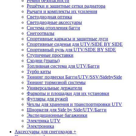
Ремни безопасности
Решётки и защитные сетки радиатора
Рычаги и комплекты их усиления
Светодиодная оптика
Светодиодные аксессуары
Система отопления багги
Снегоотвалы
Спортивные каркасы и защитные дуги
Спортивные сиденья для UTV/SIDE BY SIDE
Спортивный руль для UTV/SIDE BY SIDE
Ступичные проставки
Сходни (трапы)
Топливная система для UTV/Багги
Турбо киты
Тюнинг подвески Багги/UTV/SSV/SidebySide
Тюнинг тормозной системы
Универсальные держатели
Фаркопы и площадки для их установки
Футляры для ружей
Чехлы для хранения и транспортировки UTV
Шноркеля для Side by Side/UTV/Багги
Экспедиционные багажники
Электрика UTV
Электроника
Аксессуары для снегоходов +