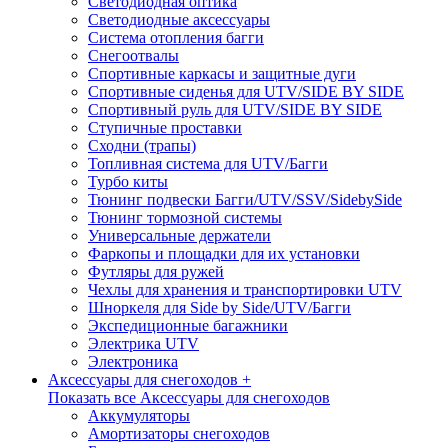
Светодиодная оптика
Светодиодные аксессуары
Система отопления багги
Снегоотвалы
Спортивные каркасы и защитные дуги
Спортивные сиденья для UTV/SIDE BY SIDE
Спортивный руль для UTV/SIDE BY SIDE
Ступичные проставки
Сходни (трапы)
Топливная система для UTV/Багги
Турбо киты
Тюнинг подвески Багги/UTV/SSV/SidebySide
Тюнинг тормозной системы
Универсальные держатели
Фаркопы и площадки для их установки
Футляры для ружей
Чехлы для хранения и транспортировки UTV
Шноркеля для Side by Side/UTV/Багги
Экспедиционные багажники
Электрика UTV
Электроника
Аксессуары для снегоходов +
Показать все Аксессуары для снегоходов
Аккумуляторы
Амортизаторы снегоходов