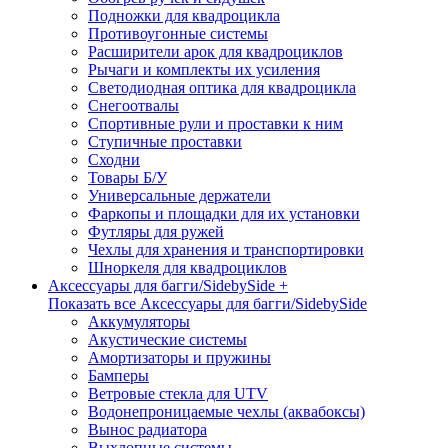
Подножки для квадроцикла
Противоугонные системы
Расширители арок для квадроциклов
Рычаги и комплекты их усиления
Светодиодная оптика для квадроцикла
Снегоотвалы
Спортивные рули и проставки к ним
Ступичные проставки
Сходни
Товары Б/У
Универсальные держатели
Фаркопы и площадки для их установки
Футляры для ружей
Чехлы для хранения и транспортировки
Шноркеля для квадроциклов
Аксессуары для багги/SidebySide +
Показать все Аксессуары для багги/SidebySide
Аккумуляторы
Акустические системы
Амортизаторы и пружины
Бамперы
Ветровые стекла для UTV
Водонепроницаемые чехлы (аквабоксы)
Вынос радиатора
Выхлопные системы