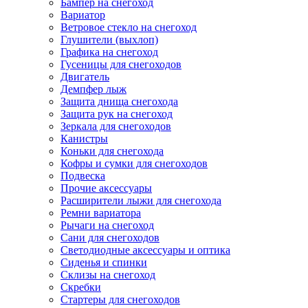
Бампер на снегоход
Вариатор
Ветровое стекло на снегоход
Глушители (выхлоп)
Графика на снегоход
Гусеницы для снегоходов
Двигатель
Демпфер лыж
Защита днища снегохода
Защита рук на снегоход
Зеркала для снегоходов
Канистры
Коньки для снегохода
Кофры и сумки для снегоходов
Подвеска
Прочие аксессуары
Расширители лыжи для снегохода
Ремни вариатора
Рычаги на снегоход
Сани для снегоходов
Светодиодные аксессуары и оптика
Сиденья и спинки
Склизы на снегоход
Скребки
Стартеры для снегоходов