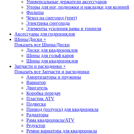
Универсальные держатели аксессуаров
Упоры для ног, подножки и накладки для коленей
Фильтра
Чехол на снегоход (тент)
Электрика снегохода
Элементы усиления рамы и тоннеля
Аксессуары для гидроциклов
Шины/Диски +
Показать все Шины/Диски
Диски для квадроциклов
Шины для гольф каров
Шины для квадроциклов
Запчасти и расходники +
Показать все Запчасти и расходники
Амортизаторы и пружины
Вариатор
Двигатель
Коробка передач
Пластик ATV
Подвеска
Привод (полуось) для квадроцикла
Радиаторы
Рама квадроцикла/ATV
Редуктор
Ремни вариатора для квадроцикла