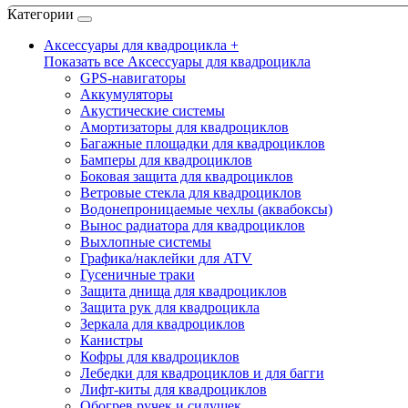
Категории
Аксессуары для квадроцикла +
Показать все Аксессуары для квадроцикла
GPS-навигаторы
Аккумуляторы
Акустические системы
Амортизаторы для квадроциклов
Багажные площадки для квадроциклов
Бамперы для квадроциклов
Боковая защита для квадроциклов
Ветровые стекла для квадроциклов
Водонепроницаемые чехлы (аквабоксы)
Вынос радиатора для квадроциклов
Выхлопные системы
Графика/наклейки для ATV
Гусеничные траки
Защита днища для квадроциклов
Защита рук для квадроцикла
Зеркала для квадроциклов
Канистры
Кофры для квадроциклов
Лебедки для квадроциклов и для багги
Лифт-киты для квадроциклов
Обогрев ручек и сидушек