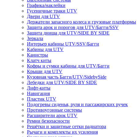
Графика/наклейки
Гусеничные траки UTV
Двери для UTV
Держатели запасного колеса и грузовые платформы
Защита арок и порогов для UTV/Багги/SSV
Защита днища для UTV/SIDE BY SIDE
Зеркала
Интерьер кабины UTV/SSV/Багги
Кабины для UTV
Канистры
Клатч киты
Кофры и сумки кабины для UTV/Багги
Крыши для UTV
Кузовная часть Багги/UTV/SidebySide
Лебедки для UTV/SIDE BY SIDE
Лифт-киты
Навигация
Пластик UTV
Подогревы сиденья, руля и пассажирских ручек
Противоугонные системы
Расширители арок UTV
Ремни безопасности
Решётки и защитные сетки радиатора
Рычаги и комплекты их усиления