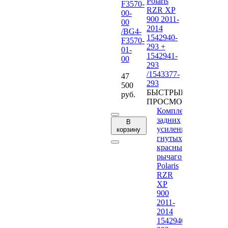
F3570-
00-
00
/BG4-
F3570-
01-
00
47
500
БЫСТРЫЙ
руб.
ПРОСМОТР
Комплект
задних
В
усиленных
корзину
гнутых
красных
рычагов
Polaris
RZR
XP
900
2011-
2014
1542940-