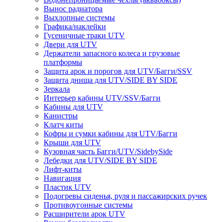
Вынос радиатора
Выхлопные системы
Графика/наклейки
Гусеничные траки UTV
Двери для UTV
Держатели запасного колеса и грузовые
платформы
Защита арок и порогов для UTV/Багги/SSV
Защита днища для UTV/SIDE BY SIDE
Зеркала
Интерьер кабины UTV/SSV/Багги
Кабины для UTV
Канистры
Клатч киты
Кофры и сумки кабины для UTV/Багги
Крыши для UTV
Кузовная часть Багги/UTV/SidebySide
Лебедки для UTV/SIDE BY SIDE
Лифт-киты
Навигация
Пластик UTV
Подогревы сиденья, руля и пассажирских ручек
Противоугонные системы
Расширители арок UTV