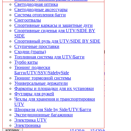
Чехлы для хранения и транспортировки
Светодиодная оптика
Шноркеля для квадроциклов
Светодиодные аксессуары
Система отопления багги
Снегоотвалы
БЫСТРЫЙ
Спортивные каркасы и защитные дуги
ПРОСМОТР
Спортивные сиденья для UTV/SIDE BY
Рычаги
БЫСТРЫЙ
БЫСТРЫЙ
SIDE
поперечные
ПРОСМОТР
ПРОСМОТР
Спортивный руль для UTV/SIDE BY SIDE
задней
Тяга
Тяга
Ступичные проставки
подвески
задней
задней
Сходни (трапы)
БЫСТРЫЙ
БЫСТРЫЙ
Super
подвески
подвески
Топливная система для UTV/Багги
ПРОСМОТР
ПРОСМОТР
ATV
нижняя
средняя
Турбо киты
Комплект
Комплект
для
для
для
Тюнинг подвески
задних
задних
Polaris
Can-
Can-
Багги/UTV/SSV/SidebySide
усиленных
усиленных
RZR
Am
Am
Тюнинг тормозной системы
гнутых
гнутых
XP
Maverick
Maverick
Универсальные держатели
верхних
верхних
900
X3
X3
Фаркопы и площадки для их установки
черных
красных
11-
XRS
XRS
Футляры для ружей
рычагов
рычагов
14
72''
72''
Чехлы для хранения и транспортировки
Polaris
Polaris
706004620
706002307
UTV
0
RZR
RZR
Шноркеля для Side by Side/UTV/Багги
руб.
18
18
XP
XP
Экспедиционные багажники
500
500
900
900
Электрика UTV
руб.
руб.
2011-
2011-
Электроника
2014
2014
В
корзину
1542940-
1542940-