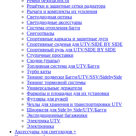
Ремни безопасности
Решётки и защитные сетки радиатора
Рычаги и комплекты их усиления
Светодиодная оптика
Светодиодные аксессуары
Система отопления багги
Снегоотвалы
Спортивные каркасы и защитные дуги
Спортивные сиденья для UTV/SIDE BY SIDE
Спортивный руль для UTV/SIDE BY SIDE
Ступичные проставки
Сходни (трапы)
Топливная система для UTV/Багги
Турбо киты
Тюнинг подвески Багги/UTV/SSV/SidebySide
Тюнинг тормозной системы
Универсальные держатели
Фаркопы и площадки для их установки
Футляры для ружей
Чехлы для хранения и транспортировки UTV
Шноркеля для Side by Side/UTV/Багги
Экспедиционные багажники
Электрика UTV
Электроника
Аксессуары для снегоходов +