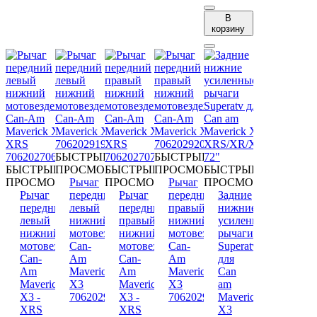
В
корзину
БЫСТРЫЙ
БЫСТРЫЙ
БЫСТРЫЙ
ПРОСМОТР
БЫСТРЫЙ
ПРОСМОТР
БЫСТРЫЙ
ПРОСМОТР
Рычаг
ПРОСМОТР
Рычаг
ПРОСМОТР
Рычаг
передний
Рычаг
передний
Задние
передний
левый
передний
правый
нижние
левый
нижний
правый
нижний
усиленные
нижний
мотовездехода
нижний
мотовездехода
рычаги
мотовездехода
Can-
мотовездехода
Can-
Superatv
Can-
Am
Can-
Am
для
Am
Maverick
Am
Maverick
Can
Maverick
X3
Maverick
X3
am
X3 -
706202919
X3 -
706202920
Maverick
XRS
XRS
X3