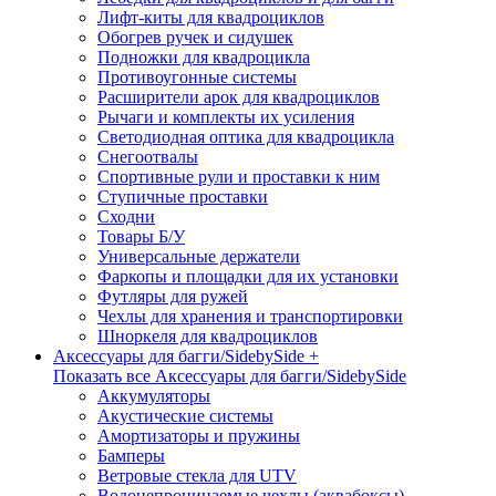
Лифт-киты для квадроциклов
Обогрев ручек и сидушек
Подножки для квадроцикла
Противоугонные системы
Расширители арок для квадроциклов
Рычаги и комплекты их усиления
Светодиодная оптика для квадроцикла
Снегоотвалы
Спортивные рули и проставки к ним
Ступичные проставки
Сходни
Товары Б/У
Универсальные держатели
Фаркопы и площадки для их установки
Футляры для ружей
Чехлы для хранения и транспортировки
Шноркеля для квадроциклов
Аксессуары для багги/SidebySide +
Показать все Аксессуары для багги/SidebySide
Аккумуляторы
Акустические системы
Амортизаторы и пружины
Бамперы
Ветровые стекла для UTV
Водонепроницаемые чехлы (аквабоксы)