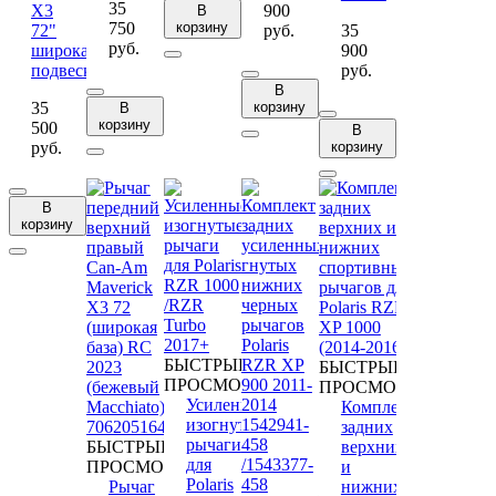
35
X3
900
В
750
корзину
72"
руб.
35
руб.
широкая
900
подвеска
руб.
В
35
корзину
В
корзину
500
В
руб.
корзину
В
корзину
БЫСТРЫЙ
БЫСТРЫЙ
ПРОСМОТР
ПРОСМОТР
Усиленные
Комплект
изогнутые
задних
рычаги
БЫСТРЫЙ
верхних
для
ПРОСМОТР
и
Polaris
Рычаг
нижних