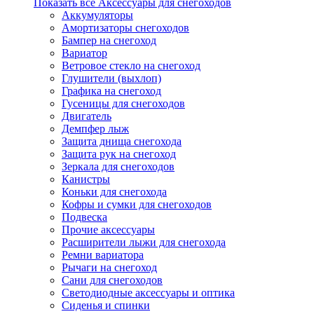
Показать все Аксессуары для снегоходов
Аккумуляторы
Амортизаторы снегоходов
Бампер на снегоход
Вариатор
Ветровое стекло на снегоход
Глушители (выхлоп)
Графика на снегоход
Гусеницы для снегоходов
Двигатель
Демпфер лыж
Защита днища снегохода
Защита рук на снегоход
Зеркала для снегоходов
Канистры
Коньки для снегохода
Кофры и сумки для снегоходов
Подвеска
Прочие аксессуары
Расширители лыжи для снегохода
Ремни вариатора
Рычаги на снегоход
Сани для снегоходов
Светодиодные аксессуары и оптика
Сиденья и спинки