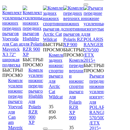
БЫСТРЫЙ
ПРОСМОТР
БЫСТРЫЙ
Комплект
ПРОСМОТР
БЫСТРЫЙ
задних
Комплект
ПРОСМОТР
нижних
передних
БЫСТРЫЙ
БЫСТРЫЙ
Комплект
спортивных
верхних
ПРОСМОТР
ПРОСМОТР
усиленных
рычагов
и
Рычаги
Комплект
нижних
для
нижних
передние
усиленных
передних
Arctic
спортивных
нижние
нижних
рычагов
Cat
рычагов
усиленные
передних
Highlifer
Wildcat
для
изогнутые
рычагов
для
Polaris
для
Voevoda
Polaris
35
RZR
POLARIS
для
RZR
850
XP
RANGER
Can
900
руб.
900
570/500
am
XP
/ETX
Maverick
35
2015+