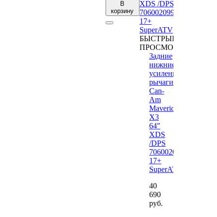
В
корзину
БЫСТРЫЙ
ПРОСМОТР
Задние
нижние
усиленные
рычаги
Can-
Am
Maverick
X3
64"
XDS
/DPS
706002099
17+
SuperATV
40
690
руб.