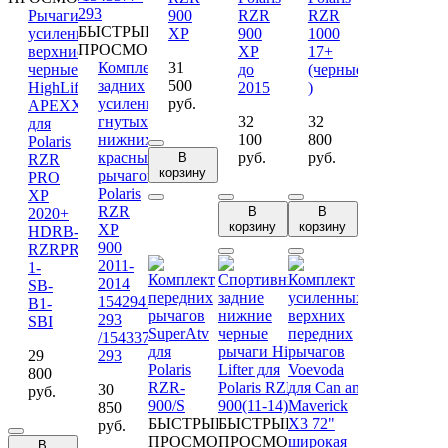
Рычаги
900
RZR
RZR
БЫСТРЫЙ
усиленные
XP
900
1000
ПРОСМОТР
верхние
XP
17+
Комплект
31
черные
до
(черные
задних
500
HighLifter
2015
)
усиленных
руб.
APEXX
гнутых
32
32
для
нижних
100
800
Polaris
красных
руб.
руб.
В
RZR
корзину
рычагов
PRO
Polaris
XP
RZR
В
В
2020+
корзину
корзину
XP
HDRB-
900
RZRPRO-
2011-
1-
2014
SB-
1542941-
B1-
293
SBI
/1543377-
29
293
800
30
руб.
850
БЫСТРЫЙ
БЫСТРЫЙ
руб.
ПРОСМОТР
ПРОСМОТР
В