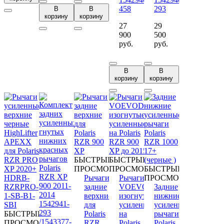
458
293
В
В
корзину
корзину
27
29
900
500
руб.
руб.
В
В
корзину
корзину
БЫСТРЫЙ
БЫСТРЫЙ
ПРОСМОТР
ПРОСМОТР
БЫСТРЫЙ
Рычаги
Рычаги
ПРОСМОТР
задние
VOEVODA
Задние
верхние
изогнутые
нижние
для
усиленные
усиленные
БЫСТРЫЙ
Polaris
на
рычаги
ПРОСМОТР
RZR
Polaris
Polaris