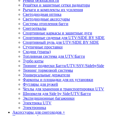
Ремни безопасности
Решётки и защитные сетки радиатора
Рычаги и комплекты их усиления
Светодиодная оптика
Светодиодные аксессуары
Система отопления багги
Снегоотвалы
Спортивные каркасы и защитные дуги
Спортивные сиденья для UTV/SIDE BY SIDE
Спортивный руль для UTV/SIDE BY SIDE
Ступичные проставки
Сходни (трапы)
Топливная система для UTV/Багги
Турбо киты
Тюнинг подвески Багги/UTV/SSV/SidebySide
Тюнинг тормозной системы
Универсальные держатели
Фаркопы и площадки для их установки
Футляры для ружей
Чехлы для хранения и транспортировки UTV
Шноркеля для Side by Side/UTV/Багги
Экспедиционные багажники
Электрика UTV
Электроника
Аксессуары для снегоходов +