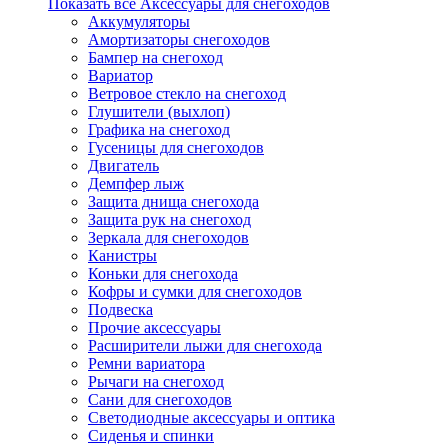
Показать все Аксессуары для снегоходов
Аккумуляторы
Амортизаторы снегоходов
Бампер на снегоход
Вариатор
Ветровое стекло на снегоход
Глушители (выхлоп)
Графика на снегоход
Гусеницы для снегоходов
Двигатель
Демпфер лыж
Защита днища снегохода
Защита рук на снегоход
Зеркала для снегоходов
Канистры
Коньки для снегохода
Кофры и сумки для снегоходов
Подвеска
Прочие аксессуары
Расширители лыжи для снегохода
Ремни вариатора
Рычаги на снегоход
Сани для снегоходов
Светодиодные аксессуары и оптика
Сиденья и спинки