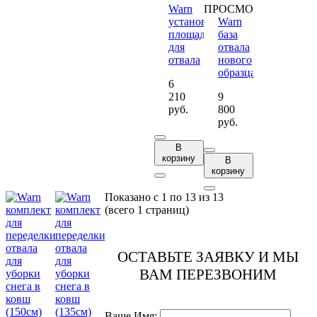
Warn
ПРОСМОТР
установочная
Warn
площадка
база
для
отвала
отвала
нового
образца
6
210
9
руб.
800
руб.
В
корзину
В
корзину
Показано с 1 по 13 из 13
(всего 1 страниц)
ОСТАВЬТЕ ЗАЯВКУ И МЫ
ВАМ ПЕРЕЗВОНИМ
Ваше Имя: