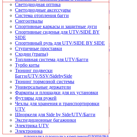
Чехлы для хранения и транспортировки
Светодиодная оптика
Шноркеля для квадроциклов
Светодиодные аксессуары
Система отопления багги
Снегоотвалы
Спортивные каркасы и защитные дуги
БЫСТРЫЙ
БЫСТРЫЙ
БЫСТРЫЙ
БЫСТРЫЙ
Спортивные сиденья для UTV/SIDE BY
ПРОСМОТР
ПРОСМОТР
ПРОСМОТР
ПРОСМОТР
SIDE
Storm
Storm
Storm
Storm
Спортивный руль для UTV/SIDE BY SIDE
установочная
установочная
установочная
установочная
Ступичные проставки
площадка
площадка
площадка
площадка
Сходни (трапы)
для
для
для
для
Топливная система для UTV/Багги
отвала
отвала
отвала
отвала
Турбо киты
Honda
Honda
Kawasaki
Kymco
Тюнинг подвески
Rancher420
Rincon680
KVF650i/750
MXU500
Багги/UTV/SSV/SidebySide
Тюнинг тормозной системы
2
2
2
2
Универсальные держатели
500
500
500
500
Фаркопы и площадки для их установки
руб.
руб.
руб.
руб.
Футляры для ружей
Чехлы для хранения и транспортировки
UTV
В
В
В
В
Шноркеля для Side by Side/UTV/Багги
корзину
корзину
корзину
корзину
Экспедиционные багажники
Электрика UTV
Электроника