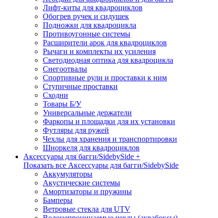
Лифт-киты для квадроциклов
Обогрев ручек и сидушек
Подножки для квадроцикла
Противоугонные системы
Расширители арок для квадроциклов
Рычаги и комплекты их усиления
Светодиодная оптика для квадроцикла
Снегоотвалы
Спортивные рули и проставки к ним
Ступичные проставки
Сходни
Товары Б/У
Универсальные держатели
Фаркопы и площадки для их установки
Футляры для ружей
Чехлы для хранения и транспортировки
Шноркеля для квадроциклов
Аксессуары для багги/SidebySide +
Показать все Аксессуары для багги/SidebySide
Аккумуляторы
Акустические системы
Амортизаторы и пружины
Бамперы
Ветровые стекла для UTV
Водонепроницаемые чехлы (аквабоксы)