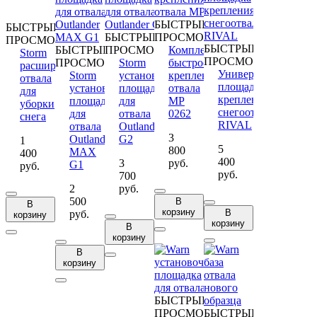
БЫСТРЫЙ
БЫСТРЫЙ
БЫСТРЫЙ
ПРОСМОТР
ПРОСМОТР
БЫСТРЫЙ
БЫСТРЫЙ
ПРОСМОТР
Комплект
Storm
ПРОСМОТР
ПРОСМОТР
Storm
быстросъемного
расширитель
Универсальная
Storm
установочная
крепления
отвала
площадка
установочная
площадка
отвала
для
крепления
площадка
для
МР
уборки
снегоотвала
для
отвала
0262
снега
RIVAL
отвала
Outlander
3
Outlander
G2
1
5
800
MAX
400
400
3
руб.
G1
руб.
руб.
700
2
руб.
500
В
В
корзину
В
руб.
корзину
корзину
В
корзину
В
корзину
БЫСТРЫЙ
ПРОСМОТР
БЫСТРЫЙ