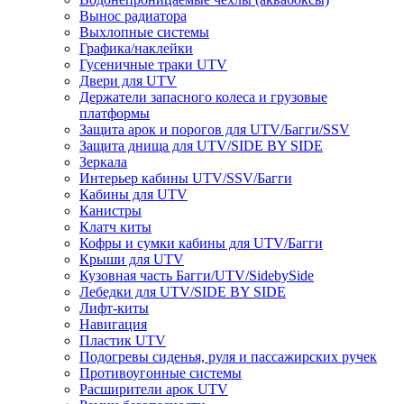
Вынос радиатора
Выхлопные системы
Графика/наклейки
Гусеничные траки UTV
Двери для UTV
Держатели запасного колеса и грузовые
платформы
Защита арок и порогов для UTV/Багги/SSV
Защита днища для UTV/SIDE BY SIDE
Зеркала
Интерьер кабины UTV/SSV/Багги
Кабины для UTV
Канистры
Клатч киты
Кофры и сумки кабины для UTV/Багги
Крыши для UTV
Кузовная часть Багги/UTV/SidebySide
Лебедки для UTV/SIDE BY SIDE
Лифт-киты
Навигация
Пластик UTV
Подогревы сиденья, руля и пассажирских ручек
Противоугонные системы
Расширители арок UTV