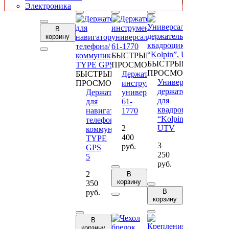
руб.
Электроника
В
корзину
БЫСТРЫЙ
БЫСТРЫЙ
ПРОСМОТР
ПРОСМОТР
БЫСТРЫЙ
Держатель
Универсальный
ПРОСМОТР
инструмента
держатель
Держатель
универсальный
для
для
61-
квадроцикла
навигатора/
1770
“Kolpin”,
телефона/
2
UTV
коммуникатора
400
TYPE
3
руб.
GPS
250
5
руб.
2
В
корзину
350
В
руб.
корзину
В
корзину