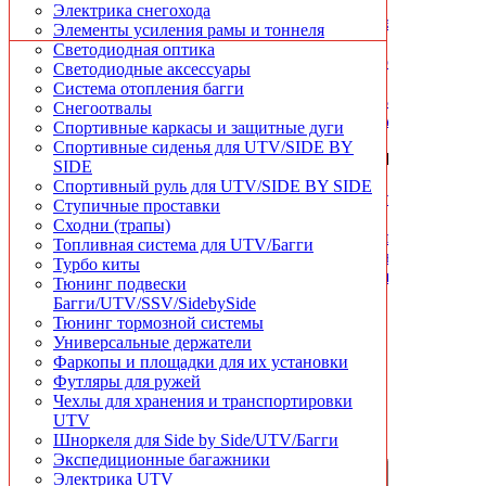
Фаркопы и площадки для их установки
Решётки и защитные сетки радиатора
Электрика снегохода
Футляры для ружей
Рычаги и комплекты их усиления
Элементы усиления рамы и тоннеля
Чехлы для хранения и транспортировки
Светодиодная оптика
Шноркеля для квадроциклов
Светодиодные аксессуары
Система отопления багги
Снегоотвалы
БЫСТРЫЙ
Спортивные каркасы и защитные дуги
ПРОСМОТР
Спортивные сиденья для UTV/SIDE BY
Держатель
БЫСТРЫЙ
БЫСТРЫЙ
БЫСТРЫЙ
SIDE
3-х
БЫСТРЫЙ
ПРОСМОТР
ПРОСМОТР
ПРОСМОТР
Спортивный руль для UTV/SIDE BY SIDE
свечей
ПРОСМОТР
Держатель
Держатель
Держатель
Ступичные проставки
Bronco
Держатель
для
для
для
Сходни (трапы)
12-
для
навигатора/
навигатора/
навигатора/
Топливная система для UTV/Багги
115-
навигатора/
телефона/
телефона/
телефона/
Турбо киты
01
телефона/
коммуникатора
коммуникатора
коммуникатора
Тюнинг подвески
коммуникатора
МОТО
МОТО
МОТО
Багги/UTV/SSV/SidebySide
1
ROXA
ТАВ
ТАВ
ТАВ
Тюнинг тормозной системы
450
MH02
140
148
167
Универсальные держатели
руб.
(под
Фаркопы и площадки для их установки
2
2
2
дисплей
Футляры для ружей
250
250
250
до
Чехлы для хранения и транспортировки
В
руб.
руб.
руб.
5.5")
UTV
корзину
Шноркеля для Side by Side/UTV/Багги
2
Экспедиционные багажники
250
В
В
В
Электрика UTV
корзину
корзину
корзину