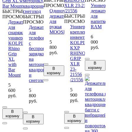
БЫСТРЫЙ
ПРОСМОТР
ПРОСМОТР
Универсальный
Одиночный
держатель
БЫСТРЫЙ
держатель
БЫСТРЫЙ
для
ПРОСМОТР
БЫСТРЫЙ
для
ПРОСМОТР
напитков
Держатель
ПРОСМОТР
ружья
Универсальное
RAM
для
Держатель
MOOSE
крепление
снаряжения
для
6
инвентаря
универсальный
телефона
5
000
KOLPIN
KOLPIN
с
800
руб.
KXP
Rhino
беспроводной
руб.
RHINO
Grip
зарядкой
GRIP
XL
на
В
XLR
with
мотоцикл,
корзину
В
23-
Bar
квадроцикл
корзину
21556
Mount
и
/21556
снегоход
5
5
600
5
900
руб.
800
руб.
руб.
В
корзину
В
В
корзину
корзину