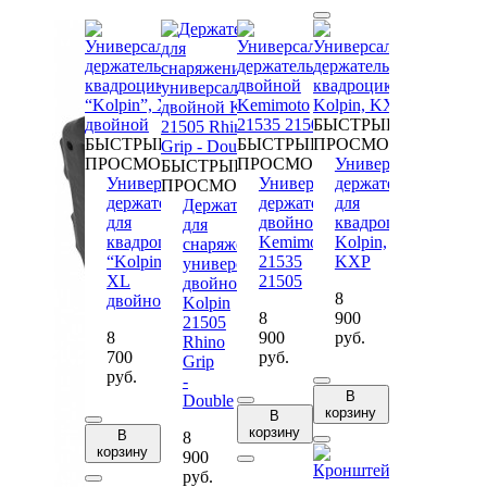
БЫСТРЫЙ
БЫСТРЫЙ
БЫСТРЫЙ
ПРОСМОТР
ПРОСМОТР
ПРОСМОТР
Универсальный
БЫСТРЫЙ
Универсальный
Универсальный
держатель
ПРОСМОТР
держатель
держатель
для
Держатель
для
двойной
квадроцикла
для
квадроцикла
Kemimoto
Kolpin,
снаряжения
“Kolpin”,
21535
KXP
универсальный
XL
21505
двойной
8
двойной
Kolpin
8
900
21505
8
900
руб.
Rhino
700
руб.
Grip
руб.
-
В
Double
корзину
В
корзину
В
8
корзину
900
руб.