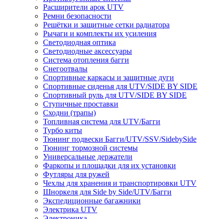
Расширители арок UTV
Ремни безопасности
Решётки и защитные сетки радиатора
Рычаги и комплекты их усиления
Светодиодная оптика
Светодиодные аксессуары
Система отопления багги
Снегоотвалы
Спортивные каркасы и защитные дуги
Спортивные сиденья для UTV/SIDE BY SIDE
Спортивный руль для UTV/SIDE BY SIDE
Ступичные проставки
Сходни (трапы)
Топливная система для UTV/Багги
Турбо киты
Тюнинг подвески Багги/UTV/SSV/SidebySide
Тюнинг тормозной системы
Универсальные держатели
Фаркопы и площадки для их установки
Футляры для ружей
Чехлы для хранения и транспортировки UTV
Шноркеля для Side by Side/UTV/Багги
Экспедиционные багажники
Электрика UTV
Электроника