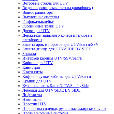
Ветровые стекла для UTV
Водонепроницаемые чехлы (аквабоксы)
Вынос радиатора
Выхлопные системы
Графика/наклейки
Гусеничные траки UTV
Двери для UTV
Держатели запасного колеса и грузовые
платформы
Защита арок и порогов для UTV/Багги/SSV
Защита днища для UTV/SIDE BY SIDE
Зеркала
Интерьер кабины UTV/SSV/Багги
Кабины для UTV
Канистры
Клатч киты
Кофры и сумки кабины для UTV/Багги
Крыши для UTV
Кузовная часть Багги/UTV/SidebySide
Лебедки для UTV/SIDE BY SIDE
Лифт-киты
Навигация
Пластик UTV
Подогревы сиденья, руля и пассажирских ручек
Противоугонные системы