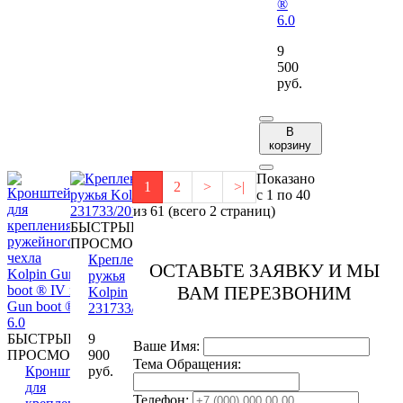
®
6.0
9
500
руб.
В
корзину
Показано
1
2
>
>|
с 1 по 40
из 61 (всего 2 страниц)
БЫСТРЫЙ
ПРОСМОТР
Крепление
ОСТАВЬТЕ ЗАЯВКУ И МЫ
ружья
ВАМ ПЕРЕЗВОНИМ
Kolpin
231733/20105
БЫСТРЫЙ
9
Ваше Имя:
ПРОСМОТР
900
Тема Обращения:
Кронштейн
руб.
для
Телефон: