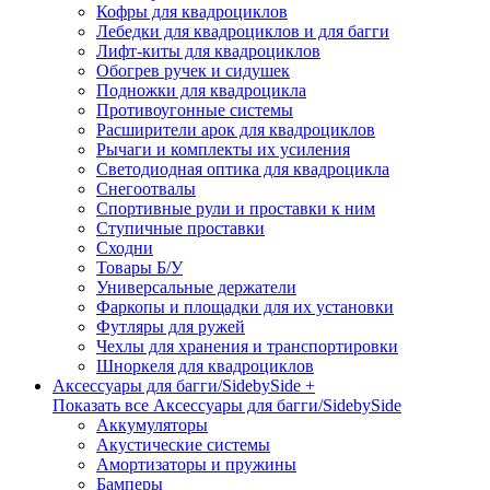
Кофры для квадроциклов
Лебедки для квадроциклов и для багги
Лифт-киты для квадроциклов
Обогрев ручек и сидушек
Подножки для квадроцикла
Противоугонные системы
Расширители арок для квадроциклов
Рычаги и комплекты их усиления
Светодиодная оптика для квадроцикла
Снегоотвалы
Спортивные рули и проставки к ним
Ступичные проставки
Сходни
Товары Б/У
Универсальные держатели
Фаркопы и площадки для их установки
Футляры для ружей
Чехлы для хранения и транспортировки
Шноркеля для квадроциклов
Аксессуары для багги/SidebySide +
Показать все Аксессуары для багги/SidebySide
Аккумуляторы
Акустические системы
Амортизаторы и пружины
Бамперы