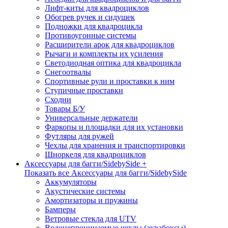
Лифт-киты для квадроциклов
Обогрев ручек и сидушек
Подножки для квадроцикла
Противоугонные системы
Расширители арок для квадроциклов
Рычаги и комплекты их усиления
Светодиодная оптика для квадроцикла
Снегоотвалы
Спортивные рули и проставки к ним
Ступичные проставки
Сходни
Товары Б/У
Универсальные держатели
Фаркопы и площадки для их установки
Футляры для ружей
Чехлы для хранения и транспортировки
Шноркеля для квадроциклов
Аксессуары для багги/SidebySide +
Показать все Аксессуары для багги/SidebySide
Аккумуляторы
Акустические системы
Амортизаторы и пружины
Бамперы
Ветровые стекла для UTV
Водонепроницаемые чехлы (аквабоксы)