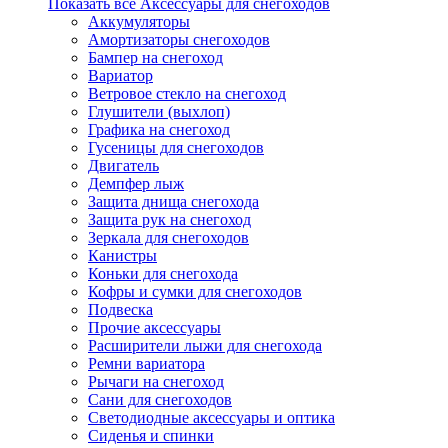
Показать все Аксессуары для снегоходов
Аккумуляторы
Амортизаторы снегоходов
Бампер на снегоход
Вариатор
Ветровое стекло на снегоход
Глушители (выхлоп)
Графика на снегоход
Гусеницы для снегоходов
Двигатель
Демпфер лыж
Защита днища снегохода
Защита рук на снегоход
Зеркала для снегоходов
Канистры
Коньки для снегохода
Кофры и сумки для снегоходов
Подвеска
Прочие аксессуары
Расширители лыжи для снегохода
Ремни вариатора
Рычаги на снегоход
Сани для снегоходов
Светодиодные аксессуары и оптика
Сиденья и спинки