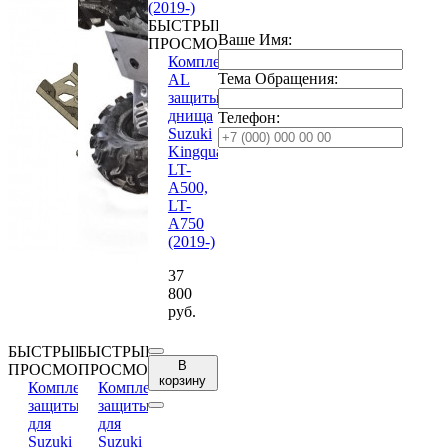
БЫСТРЫЙ
Ваше Имя:
ПРОСМОТР
Комплект
Тема Обращения:
AL
защиты
днища
Телефон:
Suzuki
Kingquad
LT-
A500,
LT-
A750
(2019-)
37
800
руб.
БЫСТРЫЙ
БЫСТРЫЙ
В
ПРОСМОТР
ПРОСМОТР
корзину
Комплект
Комплект
защиты
защиты
для
для
Suzuki
Suzuki