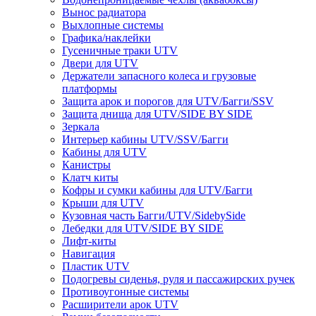
Вынос радиатора
Выхлопные системы
Графика/наклейки
Гусеничные траки UTV
Двери для UTV
Держатели запасного колеса и грузовые
платформы
Защита арок и порогов для UTV/Багги/SSV
Защита днища для UTV/SIDE BY SIDE
Зеркала
Интерьер кабины UTV/SSV/Багги
Кабины для UTV
Канистры
Клатч киты
Кофры и сумки кабины для UTV/Багги
Крыши для UTV
Кузовная часть Багги/UTV/SidebySide
Лебедки для UTV/SIDE BY SIDE
Лифт-киты
Навигация
Пластик UTV
Подогревы сиденья, руля и пассажирских ручек
Противоугонные системы
Расширители арок UTV