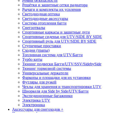
Ремни безопасности
Решётки и защитные сетки радиатора
Рычаги и комплекты их усиления
Светодиодная оптика
Светодиодные аксессуары
Система отопления багги
Снегоотвалы
Спортивные каркасы и защитные дуги
Спортивные сиденья для UTV/SIDE BY SIDE
Спортивный руль для UTV/SIDE BY SIDE
Ступичные проставки
Сходни (трапы)
Топливная система для UTV/Багги
Турбо киты
Тюнинг подвески Багги/UTV/SSV/SidebySide
Тюнинг тормозной системы
Универсальные держатели
Фаркопы и площадки для их установки
Футляры для ружей
Чехлы для хранения и транспортировки UTV
Шноркеля для Side by Side/UTV/Багги
Экспедиционные багажники
Электрика UTV
Электроника
Аксессуары для снегоходов +