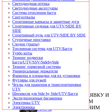
днище байка защищено от случайных повреждений.
Чехлы для хранения и транспортировки
Светодиодная оптика
Шноркеля для квадроциклов
Светодиодные аксессуары
Система отопления багги
Комплект состоит из металлических пластин
Снегоотвалы
толщиной несколько миллиметров. Они
Спортивные каркасы и защитные дуги
изготовлены с учетом размеров и особенностей
Спортивные сиденья для UTV/SIDE BY
конструкции того или иного квадроцикла.
SIDE
Спортивный руль для UTV/SIDE BY SIDE
Специальные отверстия в днище обеспечивают слив
Ступичные проставки
масла и быстрый доступ к двигателю и трансмиссии.
Сходни (трапы)
Топливная система для UTV/Багги
Турбо киты
Сравнение товаров (0)
Тюнинг подвески
Сортировать:
Багги/UTV/SSV/SidebySide
Показывать:
Тюнинг тормозной системы
Универсальные держатели
Показано с 1 по 3 из
Фаркопы и площадки для их установки
3 (всего 1 страниц)
Футляры для ружей
Чехлы для хранения и транспортировки
UTV
Шноркеля для Side by Side/UTV/Багги
ОСТАВЬТЕ ЗАЯВКУ И
Экспедиционные багажники
МЫ ВАМ
Электрика UTV
ПЕРЕЗВОНИМ
Электроника